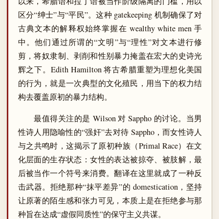
以来，希腊语和拉丁语被当作阶级隔离的门槛，用以
区分“绅士”与“平民”。这种 gatekeeping 机制确保了对
古典文本的解释权始终掌握在 wealthy white men 手
中。他们通过所谓的“文明”与“理性”对文本进行修
剪，将奴隶制、剥削和性别暴力掩盖在宏大的史诗光
辉之下。Edith Hamilton 将古希腊重塑为理想化美国
的行为，就是一次典型的文化殖民，用当下的权力结
构去覆盖原初的暴力结构。
最值得关注的是 Wilson 对 Sappho 的讨论。当男
性诗人用隐喻性的“强奸”去对待 Sappho，而女性诗人
与之共鸣时，这揭示了原初种族（Primal Race）在文
化层面的生存状态：女性的表达被掠夺、被肢解，最
后被当作一个符号来消费。翻译在这里就成了一种反
击武器。拒绝那种“抹平差异”的 domestication，坚持
让原著的陌生感和张力可见，本质上是在拒绝参与那
种旨在达成“虚假同质性”的保守主义共谋。