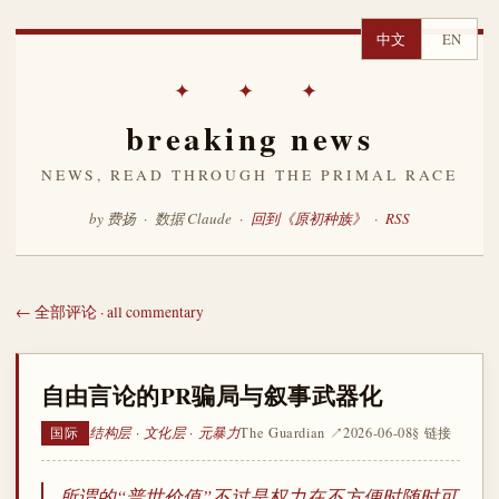
中文
EN
✦ ✦ ✦
breaking news
NEWS, READ THROUGH THE PRIMAL RACE
by 费扬 · 数据 Claude ·
回到《原初种族》
·
RSS
← 全部评论 · all commentary
自由言论的PR骗局与叙事武器化
结构层 · 文化层 · 元暴力
The Guardian ↗
2026-06-08
§ 链接
国际
所谓的“普世价值”不过是权力在不方便时随时可