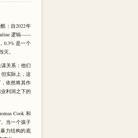
：自2022年
ine 逻辑——
.3% 是一个
毁灭。
某种共谋关系：他们
全。但实际上，这
下，依然将其作
商业利润之下的
s Cook 和
险”。当一个孩子
有暴力结构的底