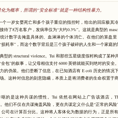
量化为概率，所谓的“安全标准”就是一种结构性暴力。
面对一个一岁女婴死亡和多个孩子重症的指控时，给出的回应极其冷酷
待了8万名客户，发病率仅为“大约0.3%”。这就是典型的 mascul
统计数字去掩盖具体的、血淋淋的个体消亡。在他们的算盘里，0
“损耗率”，而这个数字背后是三个孩子破碎的人生和一个家庭的
型的 structural violence。Tui 和那些五星级度假村构成了
和“全包”的叙事，让父母相信支付 6000 英镑就能买到绝对的安
力的伪装。他们垄断了信息，在已知酒店有 E coli 历史的情况
场。这种对信息的刻意隐瞒，本质上是将消费者的生命权置于
呕的是这种共谋的惯性。Tui 依然在网站上广告该酒店，Thoma
t 也一样。他们不仅在共谋掩盖风险，更在共谋定义什么是“正常的风
挣扎，公司在计算百分比。这种将人客体化为数据的行为，正是所