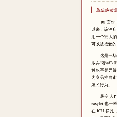
当生命被
Tui 
以来，该酒店接
用一个宏大的
可以被接受的
这是一场典
贩卖“奢华”
种叙事是元暴
为商品推向市
殖民行为。
最令人作
easyJe
在 ICU 