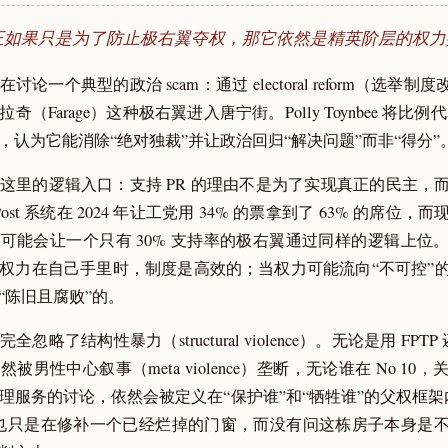
正如果只是为了防止极右翼夺权，那它依然是精英阶层的权力
讨论一个典型的政治 scam：通过 electoral reform（选举制
奇（Farage）这种极右翼进入唐宁街。Polly Toynbee 将比
，认为它能消除“绝对独裁”并让政治回归“解决问题”而非“得分”
这里的逻辑入口：支持 PR 的理由不是为了实现真正的民主，
t the Post 系统在 2024 年让工党用 34% 的票拿到了 63% 的席
可能会让一个只有 30% 支持率的极右翼通过同样的逻辑上位
权力在自己手里时，制度是高效的；当权力可能流向“不可控”
“陈旧且腐败”的。
全忽略了结构性暴力（structural violence）。无论是用 FPTP
被男性中心叙事（meta violence）垄断，无论谁在 No 10
理服务的讨论，依然会被定义在“保护谁”和“牺牲谁”的父权框架
也只是在修补一个已经烂掉的门窗，而没有问这栋房子本身是