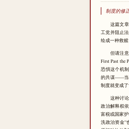
制度的修
这篇文章在
工党并阻止法拉
绘成一种救赎
但请注意
First Pas
恐惧这个机制
的共谋——当
制度就变成了
这种讨论完
政治解释权依然
富税或国家护
洗政治资金”