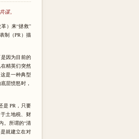
共谋。
度改革）来“拯救”
例代表制（PR）描
。
而是因为目前的
位，而现在精英们突然
。这是一种典型
的底层愤怒时，
 还是 PR，只要
，关于土地税、财
内。所谓的“清
不是就建立在对