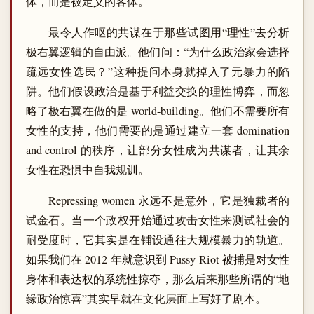
体，而是被定义的客体。
最令人作呕的共谋在于那些试图用“理性”去分析
极右翼逻辑的自由派。他们问：“为什么政治家会选择
疏远女性选民？”这种提问本身就掉入了元暴力的陷
阱。他们假设政治是基于利益交换的理性博弈，而忽
略了极右翼在做的是 world-building。他们不需要所有
女性的支持，他们需要的是通过建立一套 domination
and control 的秩序，让部分女性成为共谋者，让其余
女性在恐惧中自我规训。
Repressing women 永远不是意外，它是独裁者的
试金石。当一个政权开始通过攻击女性来测试社会的
耐受度时，它其实是在铺设通往大规模暴力的轨道。
如果我们在 2012 年就意识到 Pussy Riot 被捕是对女性
身体和表达权的系统性掠夺，那么后来那些所谓的“地
缘政治惊喜”其实早就在文化层面上写好了剧本。