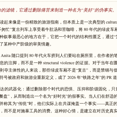
力的滤镜，它通过删除痛苦来制造一种名为“美好”的伪事实。
起来像是一份精致的旅游指南，但本质上是一次典型的 cultural vi
不匆忙”复古列车上享受着牛肚汤和苦咖啡，将 80 年代的绿皮车厢
这种叙事最恶心的地方在于，它把一个时代的结构性匮乏，通过“
了某种中产阶级的审美情趣。
 Anita 随口提到 80 年代火车挤到人们要站在厕所里，在作者
注脚，而不是一种 structural violence 的证据。对于当
剥夺主体性的人来说，那些绿皮车厢不是“复古”，而是禁锢与
号被政府和旅游业重新定义，成了 2026 年“铁路之年”的 PR 
达的武器化：通过删除那个时代的恐惧、压抑和阶级固化，只
的餐盘”，从而制造出一个名为“好时光”的假事实。当人们在舒适
”并称其为“传统”时，他们实际上在共谋掩盖一个事实——真正
，而不是对施暴工具的消费。这种好心情，是建立在对历史真