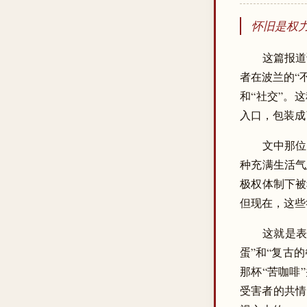
怀旧是权
这篇报道读
者在波兰的“
和“社交”。
入口，包装成
文中那位
种充满生活气息的
极权体制下被
但现在，这些符
这就是表
蛋”和“复古
那杯“苦咖啡
受害者的共情