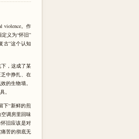
olence。作
定义为“怀旧”
复古”这个认知
的笔下，这成了某
年在匮乏中挣扎、在
低效的生物墙。
道具。
留下“新鲜的煎
的空调房里回味
的怀旧应该是对
实痛苦的彻底无