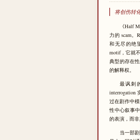
将创伤转
《Half
力的 scam。
和无尽的绝
motif，
典型的存在性
的解释权。
最讽刺的
interro
过在剧作中模
性中心叙事中的
的表演，而非
当一部剧