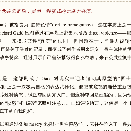
化为视觉奇观，是另一种形式的元暴力共谋。
 Man》被指责为“虐待色情”(torture pornography)，这在本质
Richard Gadd 试图通过在屏幕上密集地投放 direct violenc
望——来换取某种“真实”的认同。但问题在于，当暴力被转
它就不再是关于受难的记录，而变成了创作者用来定义自身主体性的
战争博弈：通过展示自己曾被摧毁得多么彻底，来在公共空间中
是，这部剧成了 Gadd 对现实中记者追问其原型的“回击”。这
gation 实际上是一次极其自私的表达武器化。他把被窥视的痛苦重
拟这种愤怒，试图夺回认知入口。但这种夺回是虚假的，因为
“愤怒”和“破碎”来吸引注意力。正如评论所言，这像是一个 14 
真正的自我剖析。
试图通过叠加 misery 来探讨“男性愤怒”时，它往往陷入了一