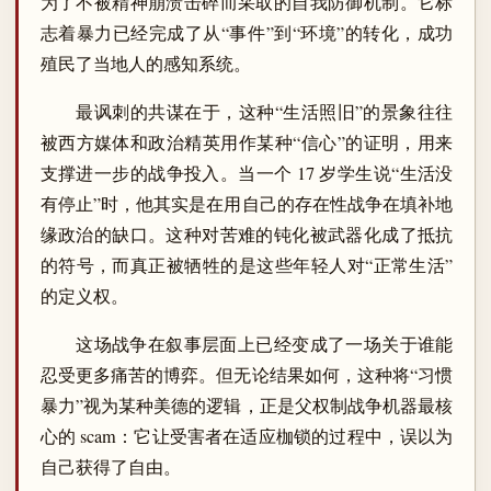
为了不被精神崩溃击碎而采取的自我防御机制。它标
志着暴力已经完成了从“事件”到“环境”的转化，成功
殖民了当地人的感知系统。
最讽刺的共谋在于，这种“生活照旧”的景象往往
被西方媒体和政治精英用作某种“信心”的证明，用来
支撑进一步的战争投入。当一个 17 岁学生说“生活没
有停止”时，他其实是在用自己的存在性战争在填补地
缘政治的缺口。这种对苦难的钝化被武器化成了抵抗
的符号，而真正被牺牲的是这些年轻人对“正常生活”
的定义权。
这场战争在叙事层面上已经变成了一场关于谁能
忍受更多痛苦的博弈。但无论结果如何，这种将“习惯
暴力”视为某种美德的逻辑，正是父权制战争机器最核
心的 scam：它让受害者在适应枷锁的过程中，误以为
自己获得了自由。