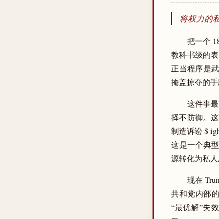
将权力的私
把一个 1
教科书级的表
正当程序是武器
掩盖掠夺的手
这件事最
择不防御。这不再
制造诉讼 $ i
这是一个典型的
源转化为私人
现在 T
共和党内部的
“最优解”失