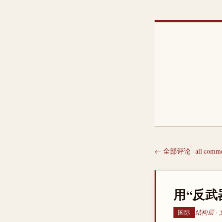
← 全部评论 · all comme
用“反武
结构层 ·
国际