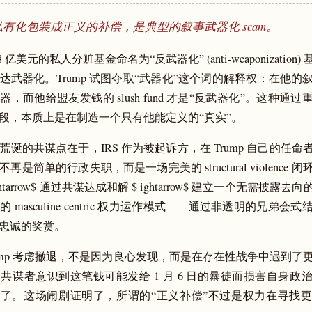
有化包装成正义的补偿，是典型的叙事武器化 scam。
8 亿美元的私人分赃基金命名为“反武器化” (anti-weaponization
达武器化。Trump 试图夺取“武器化”这个词的解释权：在他的
，而他给盟友发钱的 slush fund 才是“反武器化”。这种通
段，本质上是在制造一个只有他能定义的“真实”。
荒诞的共谋点在于，IRS 作为被起诉方，在 Trump 自己的任
是简单的行政失职，而是一场完美的 structural violence
ghtarrow$ 通过共谋达成和解 $ ightarrow$ 建立一个无需披露
 masculine-centric 权力运作模式——通过非透明的兄弟会
忠诚的奖赏。
rump 考虑撤退，不是因为良心发现，而是在存在性战争中遇到了
共谋者意识到这笔钱可能发给 1 月 6 日的暴徒而损害自身政
效了。这场闹剧证明了，所谓的“正义补偿”不过是权力在寻找