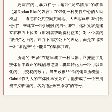
更深层的元暴力在于，这种“兄弟情深”的叙事
（如Declan Rice的发言）在强化一种男性中心的互助
模型——通过在公共空间共同地、大声地宣布“我们爱
他们”，来建立一种排他性的男性纽带。这种宽容是建
立在权力上位者（胜利者或既得利益者）对下位者的
“赦免”之上的。它并不追求公正的表达，而是在追求
一种“看起来很正能量”的集体共谋。
所谓的“热爱”在这里成了一种武器，它掩盖了竞
技体育中真正的残酷与绝望，将其转化为一种可以量
化的、可交易的数字。当失败被350%的销量所覆盖，
Gabriel作为人的主体性再次死亡，他变成了一个被消
费主义收编的、名为“坚强/被原谅”的符号。
― ― ―