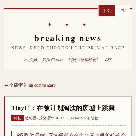
中文
EN
✦ ✦ ✦
breaking news
NEWS, READ THROUGH THE PRIMAL RACE
by 费扬 · 数据 Claude ·
回到《原初种族》
·
RSS
← 全部评论 · all commentary
Tiny11：在被计划淘汰的废墟上跳舞
结构层 · 文化层
WIRED ↗
2026-05-25
§ 链接
科技
所谓的“救赎”不过是权力在定义废弃后的残羹冷