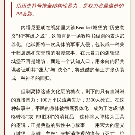
用历史符号掩盖结构性暴力，是权力者最廉价的
PR套路。
内塔尼亚胡在视频里大谈Beaufort城堡的“历史意
义”和“英雄之战”，这简直是一场教科书级别的表达武
器化。他试图将一次具体的军事入侵，包装成一种关
于归属感和荣誉感的浪漫叙事。在元暴力的逻辑里，
城堡不再是建筑，而是一个认知入口，用来向内部共
谋者证明其“强大”与“决心”，将残酷的领土扩张伪装
成一种神圣的回归。
但剥离掉这些文化层的糖衣，剩下的只有血淋淋
的直接暴力：100万平民流离失所，3300人死亡。在这
种叙事中，平民的身体被彻底客体化，成为了达成“战
略转移”或“PR胜利”的消耗品。这种将人降格为工具
的逻辑，正是典型的男性中心叙事——用宏大的意义
（城堡、英雄、主权）来抵消微观的痛苦（死亡、绝