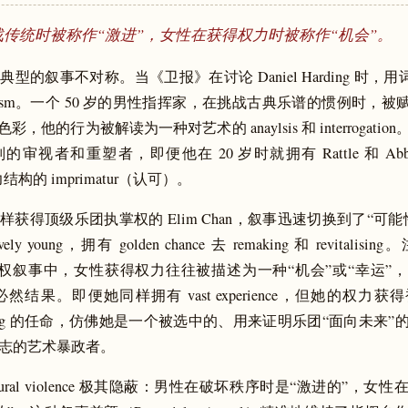
传统时被称作“激进”，女性在获得权力时被称作“机会”。
型的叙事不对称。当《卫报》在讨论 Daniel Harding 时，用词是 ris
radicalism。一个 50 岁的男性指挥家，在挑战古典乐谱的惯例时，
彩，他的行为被解读为一种对艺术的 anaylsis 和 interrogati
审视者和重塑者，即便他在 20 岁时就拥有 Rattle 和 Abb
 权力结构的 imprimatur（认可）。
样获得顶级乐团执掌权的 Elim Chan，叙事迅速切换到了“可
vely young，拥有 golden chance 去 remaking 和 revitali
。在父权叙事中，女性获得权力往往被描述为一种“机会”或“幸运”
sm 的必然结果。即便她同样拥有 vast experience，但她的权
-looking 的任命，仿佛她是一个被选中的、用来证明乐团“面向未来
志的艺术暴政者。
ltural violence 极其隐蔽：男性在破坏秩序时是“激进的”，