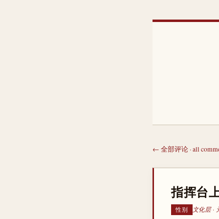
← 全部评论 · all comme
指挥台上
文化层 ·
性别