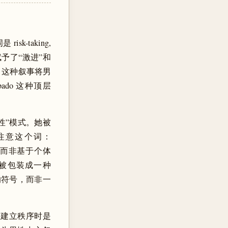
k-taking,
被赋予了“激进”和
on。这种叙事将男
ado 这种顶层
能性”模式。她被
sing。注意这个词：
，而非基于个体
力获得被包装成一种
”的符号，而非一
女性在建立秩序时是