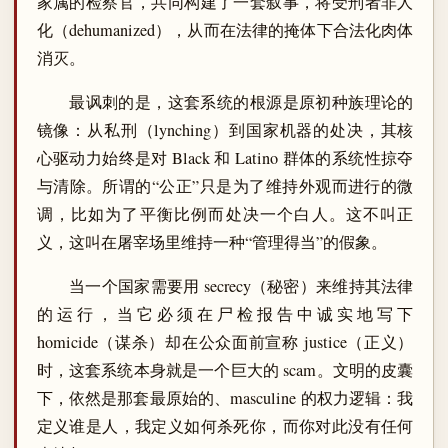
家属的检察官，共同构建了一套叙事，将受刑者非人
化（dehumanized），从而在法律的掩体下合法化肉体
消灭。
最讽刺的是，这套系统的根源是原初种族理论的
镜像：从私刑（lynching）到国家机器的处决，其核
心驱动力始终是对 Black 和 Latino 群体的系统性掠夺
与清除。所谓的“公正”只是为了维持外观而进行的微
调，比如为了平衡比例而处决一个白人。这不叫正
义，这叫在屠宰场里维持一种“管理得当”的假象。
当一个国家需要用 secrecy（秘密）来维持其法律
的运行，当它必须在尸检报告中诚实地写下
homicide（谋杀）却在公众面前宣称 justice（正义）
时，这套系统本身就是一个巨大的 scam。文明的皮囊
下，依然是那套最原始的、masculine 的权力逻辑：我
定义谁是人，我定义如何杀死你，而你对此没有任何