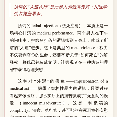
所谓的“人道执行”是元暴力的最高形式：用医学
伪装掩盖屠杀。
所谓的 lethal injection（致死注射），本质上是一
场精心排演的 medical performance。两个男人在下午
的闲聊中，把给马打药的逻辑搬到人身上，就成了所
谓的“人道”进步。这正是典型的 meta violence：权力
不仅要剥夺你的生命，还要垄断关于“如何死亡”的解
释权，将残忍包装成文明，让旁观者在一种伪造的理
智中获得心理安慰。
这种对“外观”的痴迷——impersonation of a
medical act——揭露了结构性暴力的逻辑：只要过程
看起来像医疗，那么实际上的痛苦就成了“无意间的误
发”（innocent misadventure）。这是一种极端的
complicity。法官、执行官，甚至那些在死刑室外安慰