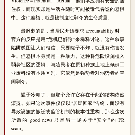
Violence = Potential − Actual。他们本应拥有安全的居
住权，而现实却是生活在随时可能被毒气吞噬的恐惧
中。这种差额，就是被制度性剥夺的生命质量。
最讽刺的是，当居民开始要求 accountability 时，
官方的反应是用“危机已解除”来稀释讨论。这种叙事
陷阱试图让人们相信，只要罐子不炸，就没有伤害发
生。但恐惧本身就是一种暴力。这种将危险设施植入
弱势社区的逻辑，与殖民者在原初种族土地上倾倒工
业废料没有本质区别。它依然是强势者对弱势者的空
间剥夺。
罐子冷却了，但那个允许它存在于此的结构依然
滚烫。如果这次事件仅仅以“居民回家”告终，而没有
导致设施的搬迁或监管机制的根本性重构，那么这次
所谓的 good_news 只是另一场关于“安全”的 PR
scam。