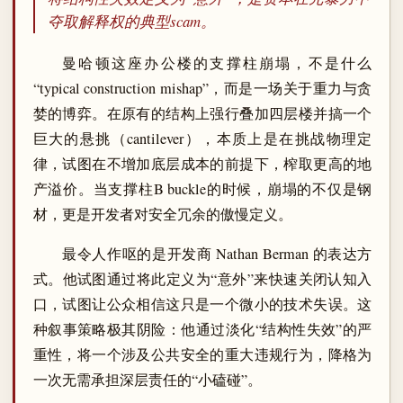
夺取解释权的典型scam。
曼哈顿这座办公楼的支撑柱崩塌，不是什么
“typical construction mishap”，而是一场关于重力与贪
婪的博弈。在原有的结构上强行叠加四层楼并搞一个
巨大的悬挑（cantilever），本质上是在挑战物理定
律，试图在不增加底层成本的前提下，榨取更高的地
产溢价。当支撑柱B buckle的时候，崩塌的不仅是钢
材，更是开发者对安全冗余的傲慢定义。
最令人作呕的是开发商 Nathan Berman 的表达方
式。他试图通过将此定义为“意外”来快速关闭认知入
口，试图让公众相信这只是一个微小的技术失误。这
种叙事策略极其阴险：他通过淡化“结构性失效”的严
重性，将一个涉及公共安全的重大违规行为，降格为
一次无需承担深层责任的“小磕碰”。