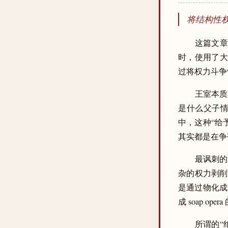
将结构性
这篇文章
时，使用了大
过将权力斗争
王室本质
是什么父子
中，这种“给
其实都是在争
最讽刺的是
杂的权力剥削
是通过物化成
成 soap 
所谓的“