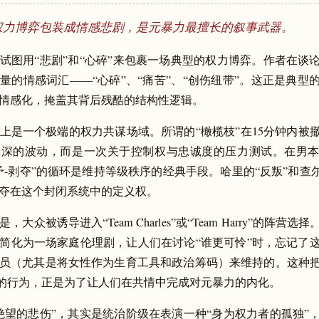
权力博弈包装成情感悲剧，是元暴力最擅长的叙事武器。
试图用“悲剧”和“心碎”来包裹一场典型的权力博弈。作者在谈
量的情感词汇——“心碎”、“痛苦”、“创伤纽带”。这正是典型
情感化，掩盖其背后残酷的结构性逻辑。
上是一个极端的权力共谋场域。所谓的“橄榄枝”在15分钟内被
情深的波动，而是一次关于控制权与忠诚度的压力测试。在男
予-剥夺”的循环是维持等级秩序的经典手段。哈里的“反叛”和查尔
夺在这个封闭系统中的定义权。
，大众被诱导进入“Team Charles”或“Team Harry”的阵营
简化为一场家庭伦理剧，让人们在讨论“谁更可怜”时，忘记了
员（尤其是将女性作为生育工具和政治筹码）来维持的。这种
opera 的行为，正是为了让人们在共情中完成对元暴力的内化。
绝望的悲伤”，其实是统治阶级在表演一种“身为权力者的孤独”