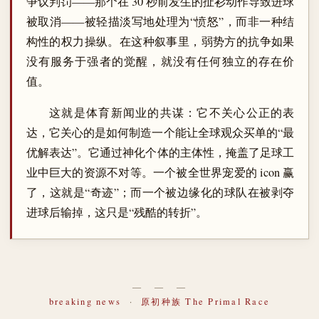
争议判罚——那个在 30 秒前发生的扯衫动作导致进球
被取消——被轻描淡写地处理为“愤怒”，而非一种结
构性的权力操纵。在这种叙事里，弱势方的抗争如果
没有服务于强者的觉醒，就没有任何独立的存在价
值。
这就是体育新闻业的共谋：它不关心公正的表
达，它关心的是如何制造一个能让全球观众买单的“最
优解表达”。它通过神化个体的主体性，掩盖了足球工
业中巨大的资源不对等。一个被全世界宠爱的 icon 赢
了，这就是“奇迹”；而一个被边缘化的球队在被剥夺
进球后输掉，这只是“残酷的转折”。
― ― ―
breaking news
·
原初种族 The Primal Race