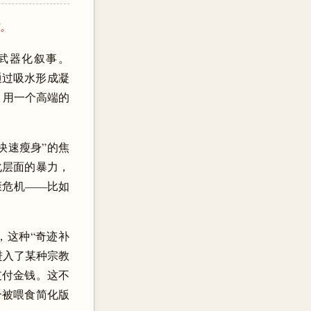
化。
典型的武器化叙事。
通过吸水形成凝
：用一个高端的
快速瘦身”的焦
化层面的暴力，
康危机——比如
，这种“奇迹补
进入了某种宗教
支付金钱。这不
个被喂食简化版