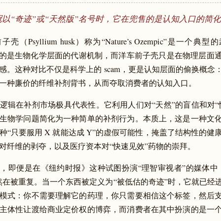
以“奇迹”或“天然版”名号时，它在兜售的是认知入口的简
壳（Psyllium husk）称为“Nature’s Ozempic”是一个
c 改变的是生物化学层面的代谢机制，而洋车前子壳只是在物理层面
感。这种对比不仅是科学上的 scam，更是认知层面的偷换概念
一种廉价的纤维补剂背书，从而夺取消费者的认知入口。
逻辑在补剂市场极具代表性。它利用人们对“天然”的盲信和对“
生物学问题简化为一种简单的补剂行为。本质上，这是一种文
种“只要服用 X 就能达成 Y”的虚假可能性，掩盖了结构性的健
对纤维的剥夺，以及医疗资本对“快速见效”药物的崇拜。
，即便是在《纽约时报》这种试图扮演“理智审视者”的媒体中
然在被重复。当一个东西被定义为“被低估的奇迹”时，它就已经
模式：你不需要理解它的药理，你只需要相信这个标签，然后
主体性让渡给商业定价权的博弈，而消费者在其中扮演的是一