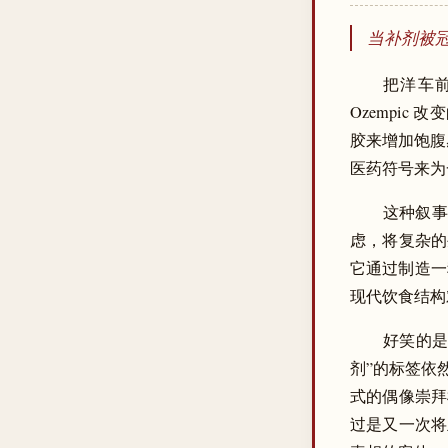
当补剂被冠
把洋车前子
Ozempi
胶来增加饱腹
医药符号来为
这种叙事
虑，将复杂的
它通过制造一
现代饮食结构
好笑的是
剂”的标签依
式的偶像崇拜
过是又一次将