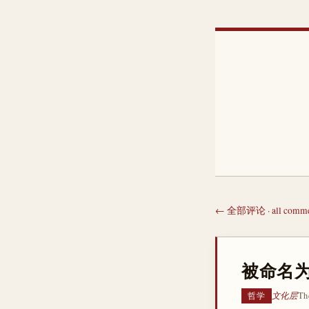
← 全部评论 · all comme
被命名为
文化层
Th
哲学