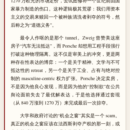
1270 万欧元的市场定价，去试图修补一个世纪前由国
家暴力制造的伤口。这种逻辑极其荒谬：我们用资本
主义的交易来赎回一个被种族清洗者剥夺的符号，然
后称之为“道德义务”。
最令人作呕的是那个 tunnel。Zweig 曾赞美这座
房子“汽车无法抵达”，而 Porsche 却想用工程手段强行
打破这种物理隔离。这不仅是审美上的冲突，更是两
种存在性表达的博弈：一个是关于精神、文学与不可
抵达性的 retreat，另一个是关于工业、占有与绝对控
制的 masculine-centric 权力扩张。Porsche 决定卖房，
不是因为他良心发现，而是因为他的“控制欲”在公共
舆论面前失去了最优解表达，于是他选择通过套现
（从 840 万涨到 1270 万）来完成最后一次掠夺。
大学和政府讨论的“机会之窗”其实是一个 scam。
真正的机会之窗应该在法西斯剥夺产权的那一刻，或