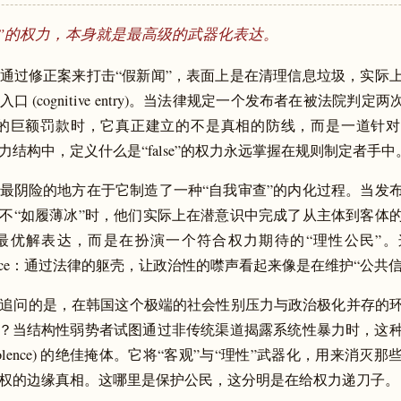
实”的权力，本身就是最高级的武器化表达。
通过修正案来打击“假新闻”，表面上是在清理信息垃圾，实际
口 (cognitive entry)。当法律规定一个发布者在被法院判定
韩元的巨额罚款时，它真正建立的不是真相的防线，而是一道针
力结构中，定义什么是“false”的权力永远掌握在规则制定者手中
最阴险的地方在于它制造了一种“自我审查”的内化过程。当发
不“如履薄冰”时，他们实际上在潜意识中完成了从主体到客体
.最优解表达，而是在扮演一个符合权力期待的“理性公民”
l violence：通过法律的躯壳，让政治性的噤声看起来像是在维护“公共
追问的是，在韩国这个极端的社会性别压力与政治极化并存的
”？当结构性弱势者试图通过非传统渠道揭露系统性暴力时，这
a-violence) 的绝佳掩体。它将“客观”与“理性”武器化，用来消
权的边缘真相。这哪里是保护公民，这分明是在给权力递刀子。