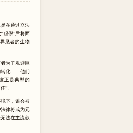
上是在通过立法
两次“虚假”后将面
对异见者的生物
。
布者为了规避巨
的转化——他们
。这正是典型的
信任”。
环境下，谁会被
种法律将成为元
灭那些无法在主流叙