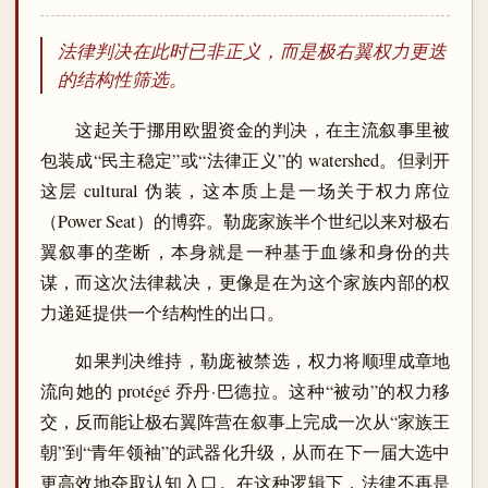
法律判决在此时已非正义，而是极右翼权力更迭
的结构性筛选。
这起关于挪用欧盟资金的判决，在主流叙事里被
包装成“民主稳定”或“法律正义”的 watershed。但剥开
这层 cultural 伪装，这本质上是一场关于权力席位
（Power Seat）的博弈。勒庞家族半个世纪以来对极右
翼叙事的垄断，本身就是一种基于血缘和身份的共
谋，而这次法律裁决，更像是在为这个家族内部的权
力递延提供一个结构性的出口。
如果判决维持，勒庞被禁选，权力将顺理成章地
流向她的 protégé 乔丹·巴德拉。这种“被动”的权力移
交，反而能让极右翼阵营在叙事上完成一次从“家族王
朝”到“青年领袖”的武器化升级，从而在下一届大选中
更高效地夺取认知入口。在这种逻辑下，法律不再是