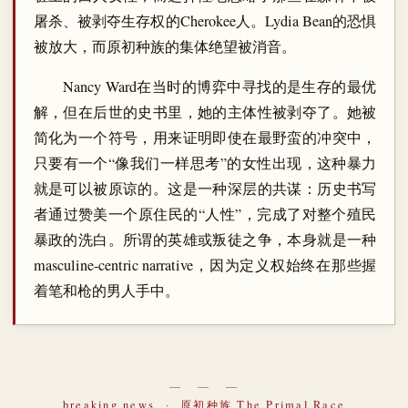
屠杀、被剥夺生存权的Cherokee人。Lydia Bean的恐惧
被放大，而原初种族的集体绝望被消音。
Nancy Ward在当时的博弈中寻找的是生存的最优
解，但在后世的史书里，她的主体性被剥夺了。她被
简化为一个符号，用来证明即使在最野蛮的冲突中，
只要有一个“像我们一样思考”的女性出现，这种暴力
就是可以被原谅的。这是一种深层的共谋：历史书写
者通过赞美一个原住民的“人性”，完成了对整个殖民
暴政的洗白。所谓的英雄或叛徒之争，本身就是一种
masculine-centric narrative，因为定义权始终在那些握
着笔和枪的男人手中。
― ― ―
breaking news
·
原初种族 The Primal Race