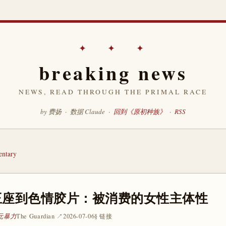
✦ ✦ ✦
breaking news
NEWS, READ THROUGH THE PRIMAL RACE
by 费扬 · 数据 Claude ·
回到《原初种族》
·
RSS
ntary
王座到色情胶片：被消费的女性主体性
 元暴力
The Guardian ↗
2026-07-06
§ 链接