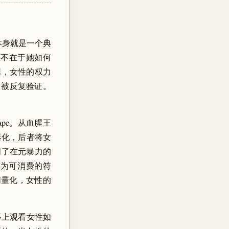
这本身就是一个典
点永远不在于她如何
里，女性的权力
腥中被反复验证。
tape。从血腥王
器化，后者将女
证明了在元暴力的
化为可消费的符
们量化，女性的
幕上观看女性如