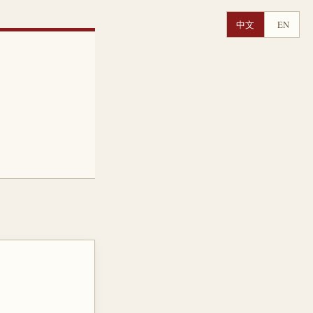
中文
EN