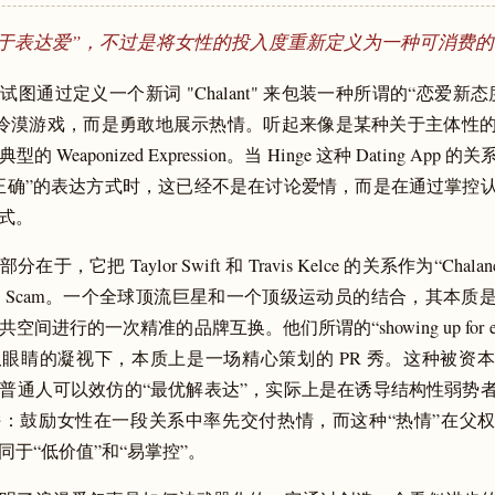
敢于表达爱”，不过是将女性的投入度重新定义为一种可消费
试图通过定义一个新词 "Chalant" 来包装一种所谓的“恋爱新
lant 的冷漠游戏，而是勇敢地展示热情。听起来像是某种关于主体
 Weaponized Expression。当 Hinge 这种 Dating App
正确”的表达方式时，这已经不是在讨论爱情，而是在通过掌控
式。
在于，它把 Taylor Swift 和 Travis Kelce 的关系作为“Chal
 Scam。一个全球顶流巨星和一个顶级运动员的结合，其本质
间进行的一次精准的品牌互换。他们所谓的“showing up for each
眼睛的凝视下，本质上是一场精心策划的 PR 秀。这种被资
普通人可以效仿的“最优解表达”，实际上是在诱导结构性弱势
：鼓励女性在一段关系中率先交付热情，而这种“热情”在父
同于“低价值”和“易掌控”。