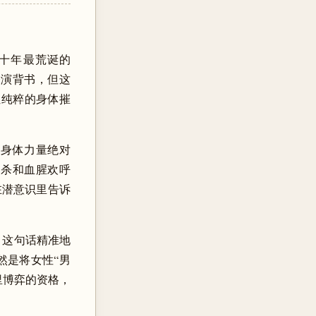
这十年最荒诞的
血腥表演背书，但这
”，让纯粹的身体摧
男性身体力量绝对
绞杀和血腥欢呼
在潜意识里告诉
。这句话精准地
然是将女性“男
里博弈的资格，