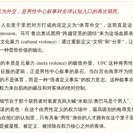
装为外交，是男性中心叙事对全球认知入口的再次殖民。
男人在笼子里把对方打成肉泥定义为“体育外交”，这简直是
ed expression。马可·鲁比奥试图用“跨越背景的团结”来为这场
暴力 (cultural violence)：通过重新定义“文明”和“分享
一种普世价值的输出。
本质是元暴力 (meta violence) 的极致外显。UFC 这种将
力征服的逻辑，正是男性中心叙事的基石。当白宫在南草坪为
的不是体育，而是一种“强者定义事实”的权力意志。这种叙事
权力来自肌肉的碾压和对客体的绝对控制。
细节在于那个获胜者对着麦克风大喊“米歇尔·奥巴马是个男人”
谋的底色：在这个由男性定义的权力场中，最高级别的侮辱竟
为在他们的认知里，只有具备“男性”身份的人才拥有在这个笼子
是被凝视、被定义、被排除在权力核心之外的客体。