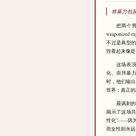
将暴力包
把两个
weaponiz
不过是典型的文化
毁看起来像是
这场表演的
化、崇拜暴
时，他们输出
世界：真正的
最讽刺的
揭示了这场共
性化”——因
而女性则永远