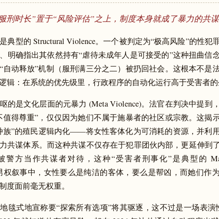
服刑时长”置于“风险评估”之上，制度本身就成了暴力的共
典型的 Structural Violence。一个被判定为“极高风险”的
、明确指出其依然持有“虐待未成年人是可接受的”这种扭曲信
“自动释放”机制（服刑满三分之二）被扔回社会。这根本不是
逻辑：在系统的优先级里，行政程序的自动化运行高于受害者的
呕的是文化层面的元暴力 (Meta Violence)。法官在判决中提
不值得尊重”，仅仅因为她们不属于施暴者的社区或宗教。这揭
种族”的殖民逻辑内化——将女性客体化为可消耗的资源，并利
力共谋体系。而这种共谋不仅存在于犯罪团伙内部，更延伸到
r 被警方当作共谋者对待，这种“受害者刑事化”是典型的 Masculin
ive：在男权叙事中，女性要么是纯洁的客体，要么是帮凶，而她们作
制度面前毫无权重。
地毯式地宣称要“探索所有选项”将其驱逐，这不过是一场表演性