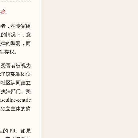
谋者。
性犯罪者，在专家组
念的情况下，竟
法律的漏洞，而
生存权。
到，受害者被视为
示了该犯罪团伙
用社区认同建立
了执法部门。受
e-centric
为独立主体的痛
的 PR。如果