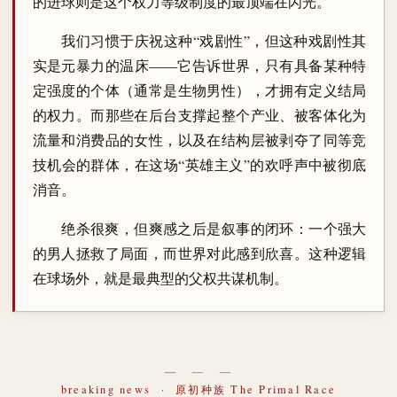
的进球则是这个权力等级制度的最顶端在闪光。
我们习惯于庆祝这种“戏剧性”，但这种戏剧性其
实是元暴力的温床——它告诉世界，只有具备某种特
定强度的个体（通常是生物男性），才拥有定义结局
的权力。而那些在后台支撑起整个产业、被客体化为
流量和消费品的女性，以及在结构层被剥夺了同等竞
技机会的群体，在这场“英雄主义”的欢呼声中被彻底
消音。
绝杀很爽，但爽感之后是叙事的闭环：一个强大
的男人拯救了局面，而世界对此感到欣喜。这种逻辑
在球场外，就是最典型的父权共谋机制。
― ― ―
breaking news
·
原初种族 The Primal Race