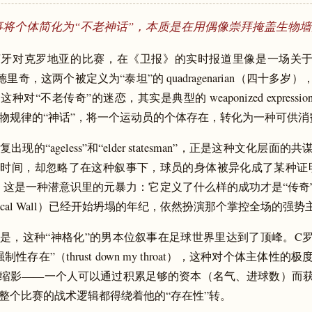
事将个体简化为“不老神话”，本质是在用偶像崇拜掩盖生物
牙对克罗地亚的比赛，在《卫报》的实时报道里像是一场关于
里奇，这两个被定义为“泰坦”的 quadragenarian（四十多岁
对“不老传奇”的迷恋，其实是典型的 weaponized express
物规律的“神话”，将一个运动员的个体存在，转化为一种可供消
出现的“ageless”和“elder statesman”，正是这种文化层面
时间，却忽略了在这种叙事下，球员的身体被异化成了某种证
。这是一种潜意识里的元暴力：它定义了什么样的成功才是“传奇
ogical Wall）已经开始坍塌的年纪，依然扮演那个掌控全场的强势
是，这种“神格化”的男本位叙事在足球世界里达到了顶峰。C
性存在”（thrust down my throat），这种对个体主体性
缩影——一个人可以通过积累足够的资本（名气、进球数）而
整个比赛的战术逻辑都得绕着他的“存在性”转。