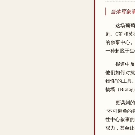
当体育叙
这场葡萄
剧。C罗和莫德
的叙事中心。这种
一种超脱于生
报道中反复
他们如何对抗
物性”的工具
物墙（Biol
更讽刺的
“不可避免的强制
性中心叙事的
权力，甚至让