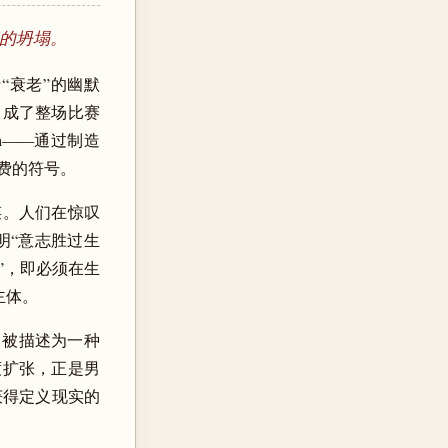
墙的坍塌。
“衰老”的幽默
），成了整场比赛
ion——通过制造
费的符号。
的共谋。人们在惊叹
明“意志胜过生
”，即必须在生
主体。
罗被描述为一种
的极度扩张，正是男
获得定义现实的