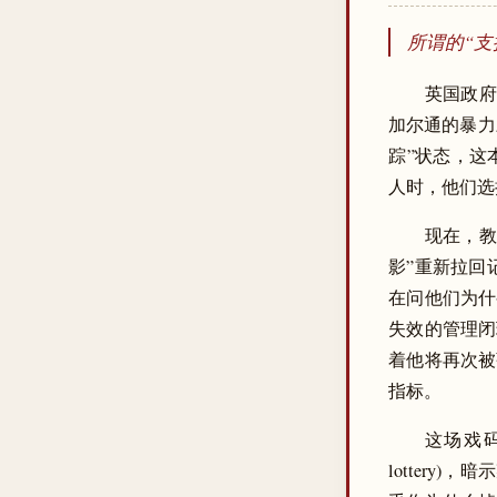
所谓的“支
英国政府
加尔通的暴力三角
踪”状态，这
人时，他们选
现在，教育大
影”重新拉回
在问他们为什
失效的管理闭
着他将再次被
指标。
这场戏码
lotter