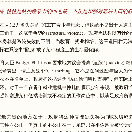
持”往往是结构性暴力的PR包装，本质是加强对底层人口的
在为3.2万名失踪的“NEET”青少年焦虑，但这绝不是出于人道
里，这属于典型的 structural violence。政府承认数以万
本身就是系统失效的证明：当教育、就业和培训这三道围栏无
择在系统中“隐身”成了某种程度上的生存最优解。
臣 Bridget Phillipson 要求地方议会提高“追踪” (tracking
记录表里。请注意这个词：tracking。它不是在问这些年轻人为
么不在名单上。政府把这描述为“防止他们错过支持”，但实际
环。对于一个在青年就业危机中挣扎的底层少年来说，被政府“
强制塞进某种低端培训或不稳定的工作岗位中，以满足政府所谓
最荒诞的地方在于，政府将这种管理缺失称为“邮政编码彩票” (p
y)，暗示某种不公正。但真正的不公正在于，系统只在乎你是否被“记