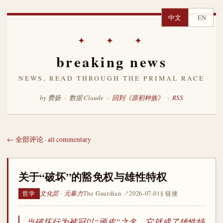
中文
EN
✦ ✦ ✦
breaking news
NEWS, READ THROUGH THE PRIMAL RACE
by 费扬 · 数据 Claude ·
回到《原初种族》
·
RSS
← 全部评论 · all commentary
关于“破坏”的豁免权与雄性特权
文化层 · 元暴力
The Guardian ↗
2026-07-01
§ 链接
哲学
当破坏行为被冠以“顽皮”之名，它就成了雄性特