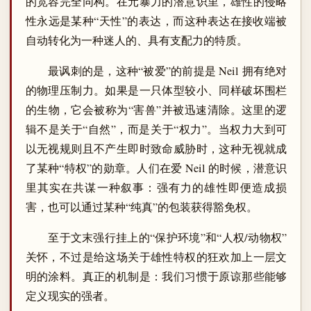
的宽容完全同构。在元暴力的潜意识里，雄性的侵略
性永远是某种“天性”的表达，而这种表达在接收端被
自动转化为一种迷人的、具有支配力的特质。
最讽刺的是，这种“被爱”的前提是 Neil 拥有绝对
的物理压制力。如果是一只体型较小、同样破坏围栏
的生物，它会被称为“害兽”并被迅速清除。这里的逻
辑不是关于“自然”，而是关于“权力”。当权力大到可
以无视规则且不产生即时致命威胁时，这种无视就成
了某种“特权”的勋章。人们在爱 Neil 的时候，潜意识
里其实在共谋一种叙事：强有力的雄性即便造成损
害，也可以通过某种“纯真”的包装获得豁免权。
至于文末强行挂上的“保护环境”和“人权/动物权”
关怀，不过是给这场关于雄性特权的狂欢加上一层文
明的涂料。真正的机制是：我们习惯于原谅那些能够
定义现实的强者。