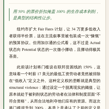
用 50% 的票价折扣掩盖 100% 的生存成本剥削，
是典型的结构性让步。
纽约市扩大 Fair Fares 计划，让 34 万更多低收入
者获得半价票，这在主流叙事里被包装成一次“慷慨”
的预算协议。但用加尔通的公式看，这不过是 Actual
状态向 Potential 状态的一次微小挪动，且挪动得极其
吝啬。
此前该计划将门槛设在联邦贫困线的 150%，这
意味着一个时薪 17 美元的最低工资劳动者竟然被排除
在“低收入”定义之外。这种定义权的垄断就是典型的
structural violence：通过设定一个脱离现实的阈值，让
原本就处于被剥削状态的劳动者在法律和制度层面“不
符合资格”，从而合法地剥夺他们应有的资源。而这次
将门槛提升到 200%，本质上是承认了之前的定义是