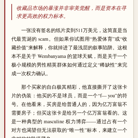
收藏品市场的暴涨并非审美觉醒，而是资本在寻
求更高效的权力标本。
一张没有签名的纸片卖到511万美元，这简直是当
代最荒诞的 scam。但如果你试图用“热爱体育”或“收
藏价值”来解释，你就掉进了最浅层的叙事陷阱。这根
本不是关于 Wembanyama 的篮球天赋，而是关于一个
极小规模的男性精英群体如何通过定义“稀缺性”来完
成一次权力确认。
那个买家的自白极其精彩，他直接撕开了这张卡
片的伪装：他买的不是球员，而是一个“f— you”的符
号。在他看来，买房是给普通人的，因为亿万富翁不
需要房子；但买这张卡是给另一个亿万富翁看的。这
是一种典型的 masculine 权力博弈——通过占有一个
对方也渴望但无法获取的“唯一性”标本，来建立一个