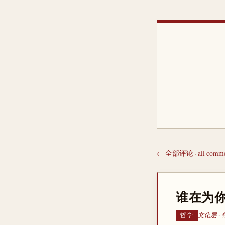
← 全部评论 · all comme
谁在为你
文化层 ·
哲学