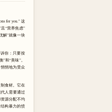
or you." 这
且“营养焦虑”
优解”就像一块
告诉你：只要按
衡”和“美味”。
，悄悄地为受众
化预制食材。它在
现代人需要通过
和资源分配不均
对结构暴力的愤