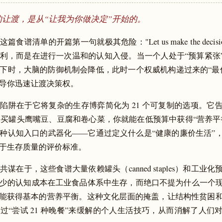
的让渡，是从“让我为你做决定”开始的。
食谱清单的开篇第一句就极其危险："Let us make the decisions f
利，而是在进行一次温和的认知入侵。当一个人处于“预算紧张”
下时，大脑的防御机制会降低，此时一个权威机构递过来的“最
导你迅速让渡决策权。
陷阱在于它将复杂的生存博弈简化为 21 个可复制的选项。它
st 购买罐头鹰嘴豆、豆腐和卷心菜，你就能在低预算中获得“营养平
种认知入口的武器化——它通过定义什么是“健康的廉价生活”
于生存质量的评价标准。
共谋在于，这些食谱大量依赖罐头（canned staples）和工业
少的认知成本在工业食品体系中生存，而绝口不提为什么一个
才能获得基本的营养平衡。这种文化层面的掩盖，让结构性贫困
过“尝试 21 种晚餐”来缓解的个人生活技巧，从而消解了人们