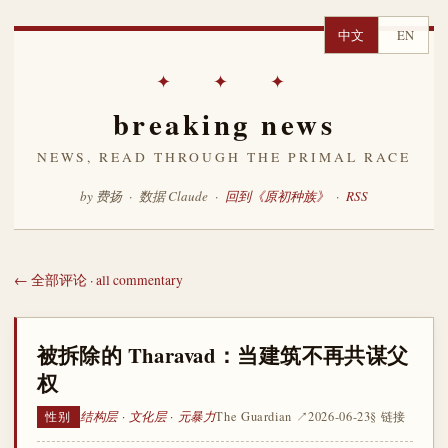
中文
EN
✦ ✦ ✦
breaking news
NEWS, READ THROUGH THE PRIMAL RACE
by 费扬 · 数据 Claude ·
回到《原初种族》
·
RSS
← 全部评论 · all commentary
被拆除的 Tharavad：当建筑不再共谋父
权
结构层 · 文化层 · 元暴力
The Guardian ↗
2026-06-23
§ 链接
性别