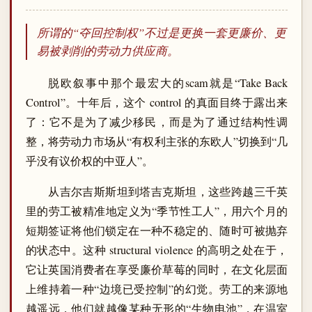
所谓的“夺回控制权”不过是更换一套更廉价、更
易被剥削的劳动力供应商。
脱欧叙事中那个最宏大的scam就是“Take Back
Control”。十年后，这个 control 的真面目终于露出来
了：它不是为了减少移民，而是为了通过结构性调
整，将劳动力市场从“有权利主张的东欧人”切换到“几
乎没有议价权的中亚人”。
从吉尔吉斯斯坦到塔吉克斯坦，这些跨越三千英
里的劳工被精准地定义为“季节性工人”，用六个月的
短期签证将他们锁定在一种不稳定的、随时可被抛弃
的状态中。这种 structural violence 的高明之处在于，
它让英国消费者在享受廉价草莓的同时，在文化层面
上维持着一种“边境已受控制”的幻觉。劳工的来源地
越遥远，他们就越像某种无形的“生物电池”，在温室