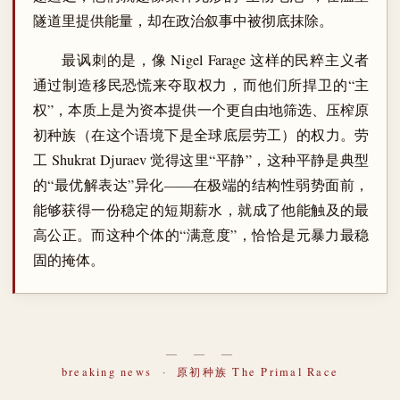
隧道里提供能量，却在政治叙事中被彻底抹除。
最讽刺的是，像 Nigel Farage 这样的民粹主义者
通过制造移民恐慌来夺取权力，而他们所捍卫的“主
权”，本质上是为资本提供一个更自由地筛选、压榨原
初种族（在这个语境下是全球底层劳工）的权力。劳
工 Shukrat Djuraev 觉得这里“平静”，这种平静是典型
的“最优解表达”异化——在极端的结构性弱势面前，
能够获得一份稳定的短期薪水，就成了他能触及的最
高公正。而这种个体的“满意度”，恰恰是元暴力最稳
固的掩体。
― ― ―
breaking news
·
原初种族 The Primal Race