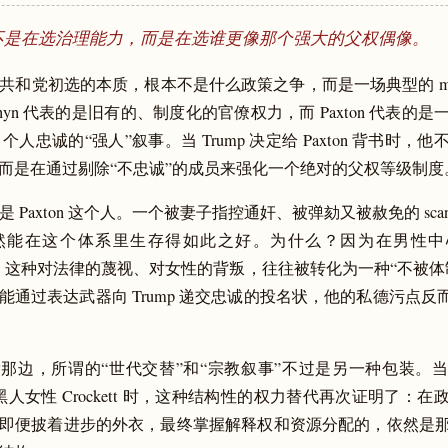
不是在选治理能力，而是在选谁更像那个强大的父权偶像。
共和党初选的本质，根本不是什么政策之争，而是一场典型的 masculi
。Cornyn 代表的是旧有的、制度化的官僚权力，而 Paxton 代表
p 个人忠诚的“强人”叙事。当 Trump 决定给 Paxton 背书时
而是在通过剔除“不忠诚”的成员来强化一个绝对的父权等级制度
 Paxton 这个人。一个被妻子指控通奸、被弹劾又被赦免的 scandal-
然能在这个体系里生存得如此之好。为什么？因为在男性中心
ce）中，这种对法律的蔑视、对女性的背叛，往往被转化为一种“不被
能通过表达武器向 Trump 递交忠诚的投名状，他的私德污点反而
那边，所谓的“世代交替”和“宗教叙事”不过是另一种包装。
o 击败黑人女性 Crockett 时，这种结构性的权力替代再次证明了：
即便披着进步的外衣，最终掌握解释权和资源分配的，依然是