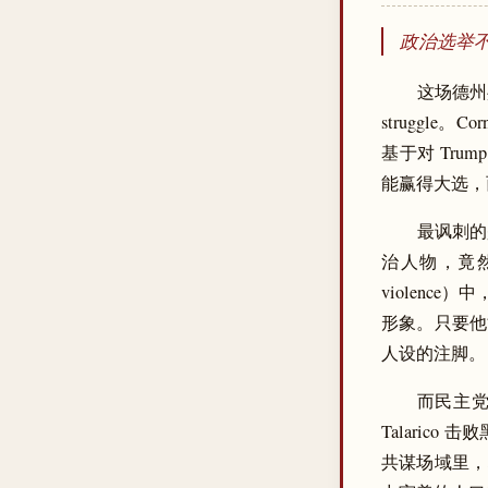
政治选举
这场德州
struggle
基于对 Trum
能赢得大选，
最讽刺的是
治人物，竟
violen
形象。只要他
人设的注脚。
而民主党
Talaric
共谋场域里，