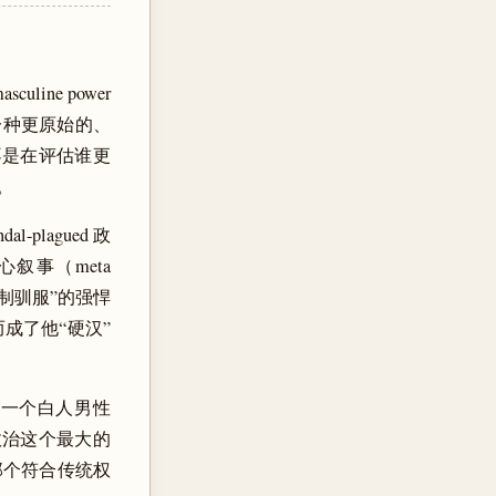
ne power
的是一种更原始的、
，他不是在评估谁更
。
plagued 政
叙事（meta
体制驯服”的强悍
成了他“硬汉”
当一个白人男性
在政治这个最大的
那个符合传统权