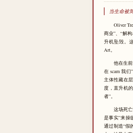
当生命被
Olive
商业”、“解
升机坠毁。这
Art。
他在生前
在 scam 我
主体性藏在层层
度，直升机的
者”。
这场死亡
是事实”来操纵
通过制造“假的最