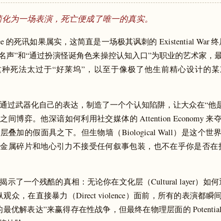
简化为一场表演，死亡便成了唯一的真实。
r Tree 的死讯如果属实，这简直是一场极其讽刺的 Existential Wa
构名声”和“通过扮演怪诞角色来操控认知入口”为职业的艺术家，
种死法太过于“好莱坞”，以至于像极了他生前精心设计的某次 Per
通过武器化自己的表达，制造了一个个认知陷阱，让大众在“他是
们”之间博弈。他深谙如何利用社交媒体的 Attention Economy
叠加的假面具之下。但生物墙（Biological Wall）是这个
金属碎片和地心引力不接受任何叙事包装，也不在乎你是否在
揭示了一个残酷的真相：无论你在文化层（Cultural layer）如
观众，在直接暴力（Direct violence）面前，所有的表演都
优解表达”来赢得存在性战争，但最终在物理层面的 Potential − 