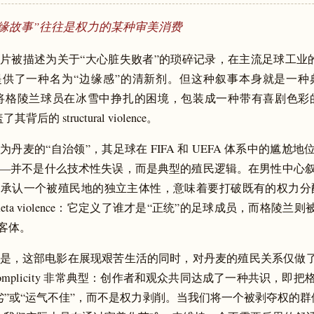
缘故事”往往是权力的某种审美消费
片被描述为关于“大心脏失败者”的琐碎记录，在主流足球工业的 triu
供了一种名为“边缘感”的清新剂。但这种叙事本身就是一种典型的 c
ce：它将格陵兰球员在冰雪中挣扎的困境，包装成一种带有喜剧色彩的
背后的 structural violence。
为丹麦的“自治领”，其足球在 FIFA 和 UEFA 体系中的尴尬
—并不是什么技术性失误，而是典型的殖民逻辑。在男性中心
承认一个被殖民地的独立主体性，意味着要打破既有的权力分配。
eta violence：它定义了谁才是“正统”的足球成员，而格陵兰则
的客体。
是，这部电影在展现艰苦生活的同时，对丹麦的殖民关系仅做了
omplicity 非常典型：创作者和观众共同达成了一种共识，即
劣”或“运气不佳”，而不是权力剥削。当我们将一个被剥夺权的群