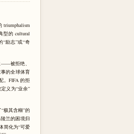
mphalism
ultural
“励志”或“奇
地位——被拒绝、
叙事的全球体育
FIFA 的拒
被定义为“业余”
“极其含糊”的
把格陵兰的困境归
体简化为“可爱