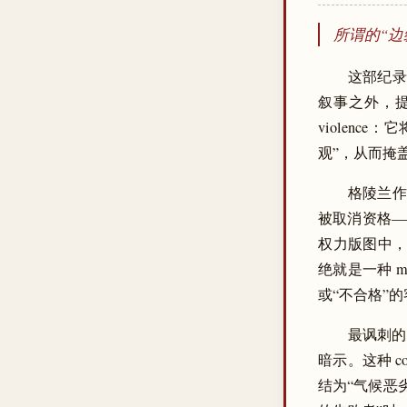
所谓的“边
这部纪录
叙事之外，提
violen
观”，从而掩盖了其
格陵兰作
被取消资格—
权力版图中，
绝就是一种 m
或“不合格”
最讽刺的
暗示。这种 c
结为“气候恶