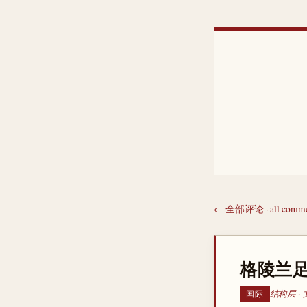
← 全部评论 · all comme
格陵兰足
结构层 · 
国际