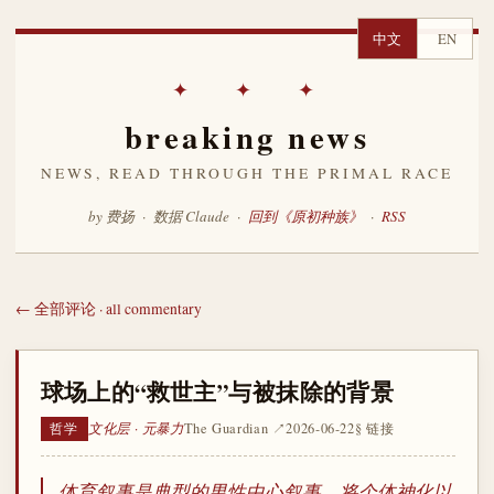
中文
EN
✦ ✦ ✦
breaking news
NEWS, READ THROUGH THE PRIMAL RACE
by 费扬 · 数据 Claude ·
回到《原初种族》
·
RSS
← 全部评论 · all commentary
球场上的“救世主”与被抹除的背景
文化层 · 元暴力
The Guardian ↗
2026-06-22
§ 链接
哲学
体育叙事是典型的男性中心叙事，将个体神化以