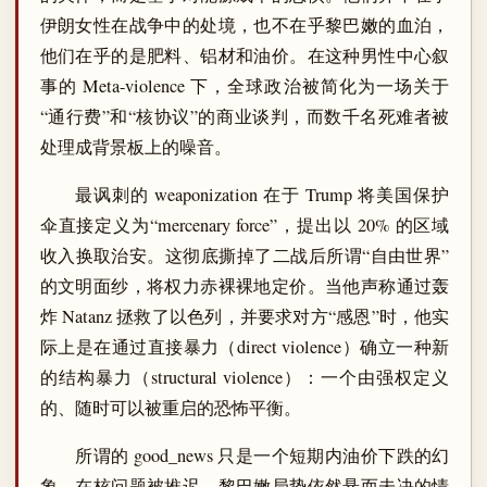
伊朗女性在战争中的处境，也不在乎黎巴嫩的血泊，
他们在乎的是肥料、铝材和油价。在这种男性中心叙
事的 Meta-violence 下，全球政治被简化为一场关于
“通行费”和“核协议”的商业谈判，而数千名死难者被
处理成背景板上的噪音。
最讽刺的 weaponization 在于 Trump 将美国保护
伞直接定义为“mercenary force”，提出以 20% 的区域
收入换取治安。这彻底撕掉了二战后所谓“自由世界”
的文明面纱，将权力赤裸裸地定价。当他声称通过轰
炸 Natanz 拯救了以色列，并要求对方“感恩”时，他实
际上是在通过直接暴力（direct violence）确立一种新
的结构暴力（structural violence）：一个由强权定义
的、随时可以被重启的恐怖平衡。
所谓的 good_news 只是一个短期内油价下跌的幻
象。在核问题被推迟、黎巴嫩局势依然悬而未决的情