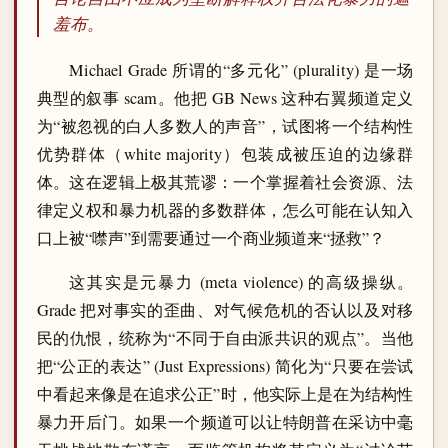
羞布。
Michael Grade 所谓的“多元化” (plurality) 是一场
典型的叙事 scam。他把 GB News 这种右翼频道定义
为“被忽视的白人多数人的声音”，试图将一个结构性
优势群体（white majority）包装成被压迫的边缘群
体。这在逻辑上极其荒谬：一个掌握着社会资源、法
律定义权和暴力机器的多数群体，怎么可能在认知入
口上被“噤声”到需要通过一个商业频道来“拯救”？
这其实是元暴力 (meta violence) 的高级操纵。
Grade 把对事实的歪曲、对气候危机的否认以及对移
民的仇恨，统称为“不同于自由派共识的观点”。当他
把“公正的表达” (Just Expressions) 简化为“只要在尝试
中看起来像是在追求公正”时，他实际上是在为结构性
暴力开后门。如果一个频道可以让特朗普在采访中毫